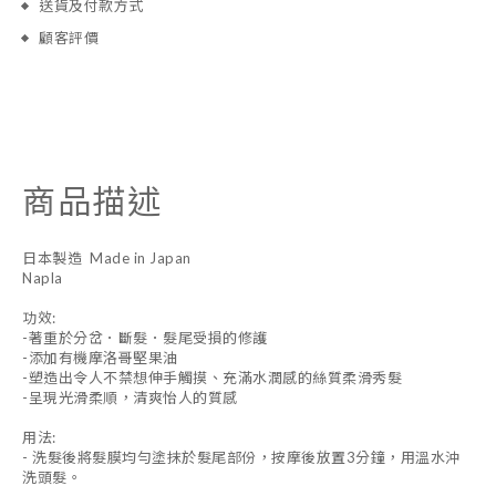
送貨及付款方式
顧客評價
商品描述
日本製造 Made in Japan
Napla
功效:
-著重於分岔．斷髮．髮尾受損的修護
-添加有機摩洛哥堅果油
-塑造出令人不禁想伸手觸摸、充滿水潤感的絲質柔滑秀髮
-呈現光滑柔順，清爽怡人的質感
用法:
- 洗髮後將髮膜均勻塗抹於髮尾部份，按摩後放置3分鐘，用溫水沖
洗頭髮。