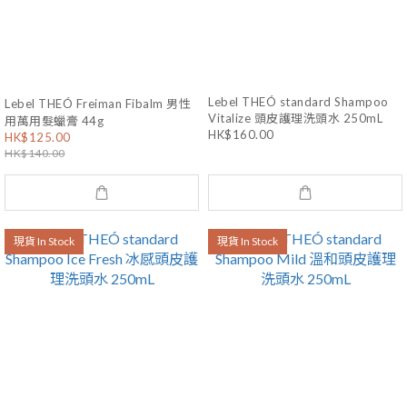
Lebel THEÓ standard Shampoo
Lebel THEÓ Freiman Fibalm 男性
Vitalize 頭皮護理洗頭水 250mL
用萬用髮蠟膏 44g
HK$160.00
HK$125.00
HK$140.00
現貨 In Stock
現貨 In Stock