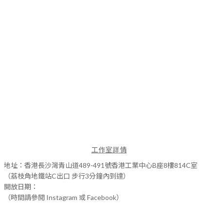
工作室詳情
地址：香港長沙灣青山道489-491號香港工業中心B座8樓814C室
（荔枝角地鐵站C出口 步行3分鐘內到達）
開放日期：
（時間請參閱 Instagram 或 Facebook）