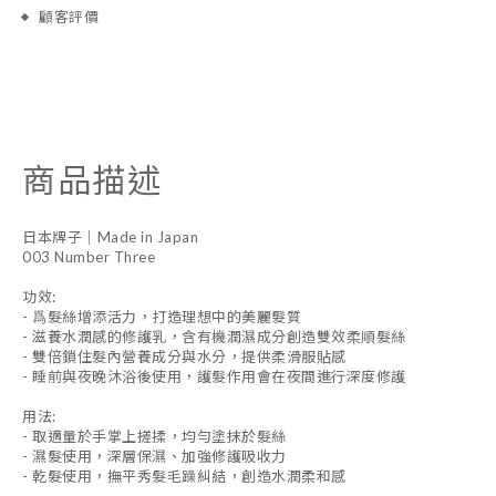
顧客評價
商品描述
日本牌子｜Made in Japan
003 Number Three
功效:
- 爲髮絲增添活力，打造理想中的美麗髮質
- 滋養水潤感的修護乳，含有機潤濕成分創造雙效柔順髮絲
- 雙倍鎖住髮內營養成分與水分，提供柔滑服貼感
- 睡前與夜晚沐浴後使用，護髮作用會在夜間進行深度修護
用法:
- 取適量於手掌上搓揉，均勻塗抹於髮絲
- 濕髮使用，深層保濕、加強修護吸收力
- 乾髮使用，撫平秀髮毛躁糾結，創造水潤柔和感