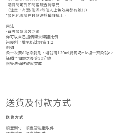
-購買時可到即時客服查詢意見
（注意：有漂/沒漂/每個人上色效果都有差別）
*顏色色號請在付款時於備註填上。
用法：
-買咗染髮套裝之後
你可以自己搵個磅去磅翻比例
染髮劑：雙氧奶比例係 1:2
例如：
染一次要60g染髮劑，咁就磅120ml雙氧奶mix埋一齊染就ok
搽晒全個頭之後等30分鐘
然後洗頭吹乾就完成
送貨及付款方式
送貨方式
順豐到付 - 順豐智能櫃取件