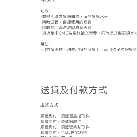
Milbon
功效:
-有效即時為髮絲補濕，留住髮絲水分
-瞬時滋養，便捷使用的噴霧
-隨時隨地瞬時深層滋養秀髮
-透過納米CMC為髮絲補充營養，同時提升髮芯鎖水
用法:
-用前請搖均，均勻地噴於頭髮上，再用梳子梳服髮
送貨及付款方式
送貨方式
順豐到付 - 順豐智能櫃取件
順豐到付 - 順豐站取件
順豐到付 - 順豐營業點取件
順豐到付 - 工商/住宅派送