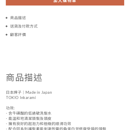
加入購物車
商品描述
送貨及付款方式
顧客評價
商品描述
日本牌子｜Made in Japan
TOKIO Inkarami
功效:
- 含牛磺酸的低過敏洗髮水
- 能温和地清潔頭髮及頭皮
- 擁有良好的起泡力和極緻的順滑功效
- 配合同系列護髮素能刺激所需的角蛋白並修復受損的頭髮