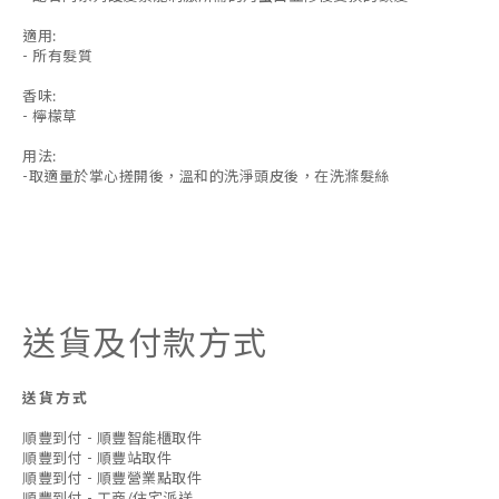
適用:
- 所有髮質
香味:
- 檸檬草
用法:
-取適量於掌心搓開後，溫和的洗淨頭皮後，在洗滌髮絲
送貨及付款方式
送貨方式
順豐到付 - 順豐智能櫃取件
順豐到付 - 順豐站取件
順豐到付 - 順豐營業點取件
順豐到付 - 工商/住宅派送