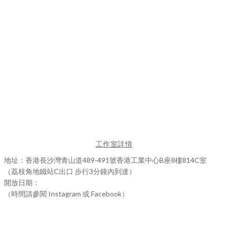
工作室詳情
地址：香港長沙灣青山道489-491號香港工業中心B座8樓814C室
（荔枝角地鐵站C出口 步行3分鐘內到達）
開放日期：
（時間請參閱 Instagram 或 Facebook）