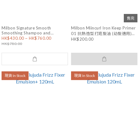
售完
Milbon Signature Smooth
Milbon Miincurl Iron Keep Primer
Smoothing Shampoo and
01 抗熱造型打底髮油 (幼髮適用)
HK$430.00 ~ HK$760.00
Treatment for Fine Hair 亮澤順滑
40mL
HK$200.00
HK$780.00
洗護套裝
現貨 In Stock
現貨 In Stock