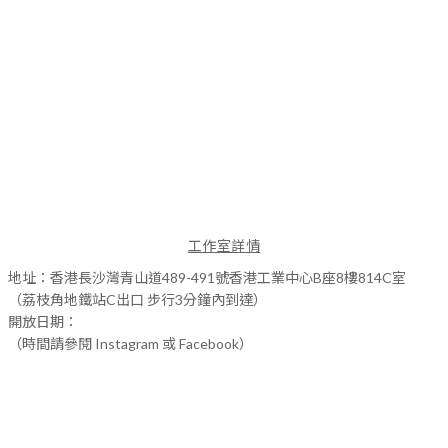
工作室詳情
地址：香港長沙灣青山道489-491號香港工業中心B座8樓814C室
（荔枝角地鐵站C出口 步行3分鐘內到達）
開放日期：
（時間請參閱 Instagram 或 Facebook）