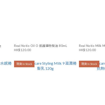
g
Real Notio Oil O 肌護礦物髮油 80mL
Real Notio Mi
HK$120.00
HK$120.00
現貨 In Stock
現貨 In Stock