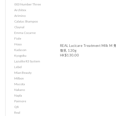
003 Number Three
Architex
Arimino
Calatas Shampoo
Claynal
Emma Cocarne
Fiole
Hoyu
REAL Lucicare Treatment Milk 
Kadason
髮乳 120g
HK$130.00
Kyogoku
Lazulite R3 System
Lebel
Mian Beauty
Milbon
Mucota
Nakano
Napla
Paimore
Q8
Real