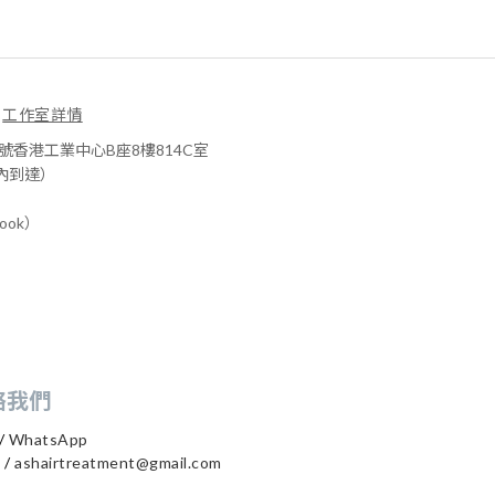
工作室詳情
1號香港工業中心B座8樓814C室
內到達）
book）
絡我們
/
WhatsApp
 /
ashairtreatment@gmail.com