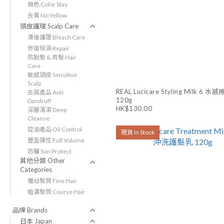
鎖色 Color Stay
去黃 No Yellow
頭皮護理 Scalp Care
漂後護理 Bleach Care
修復保濕 Repair
防脫髮 & 育髮 Hair
Care
敏感頭皮 Sensitive
Scalp
REAL Lucicare Styling Milk 6 
去屑產品 Anti
120g
Dandruff
HK$130.00
深層清潔 Deep
Cleanse
控油產品 Oil Control
現貨 In Stock
豐盈彈性 Full Volume
防曬 Sun Protect
其他分類 Other
Categories
纖幼髮質 Fine Hair
粗濃髮質 Course Hair
品牌 Brands
日本 Japan