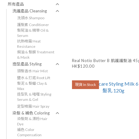
所有產品
洗護產品 Cleansing
洗頭水 Shampoo
護髮素 Conditioner
髮尾油 & 精華 Oil &
Serum
抗熱噴霧 Heat
Resistance
焗油 & 髮膜 Treatment
& Mask
Real Notio Butter B 肌護護髮油 45
造型產品 Styling
HK$120.00
頭髮香水 Hair Mist
鹽水 & 打底 Root Lift
髮泥 & 髮蠟 Clay &
現貨 In Stock
Wax
造型乳 & 啫喱 Styling
Serum & Gel
定型噴霧 Hair Spray
染髮 & 補色 Coloring
染髮劑 & 漂粉 Hair
Dye
補色 Color
Compensation