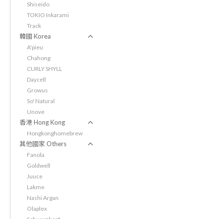
Shiseido
TOKIO Inkarami
Track
韓國 Korea
A'pieu
Chahong
CURLY SHYLL
Daycell
Growus
So' Natural
Unove
香港 Hong Kong
Hongkonghomebrew
其他國家 Others
Fanola
Goldwell
Juuce
Lakme
Nashi Argan
Olaplex