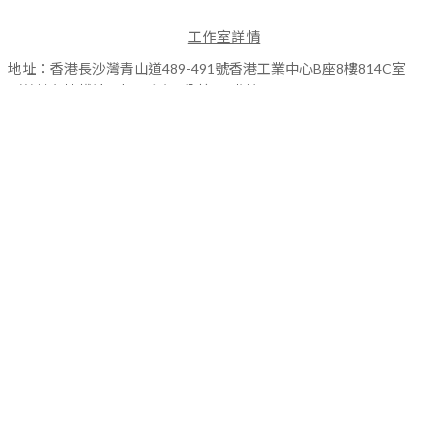
工作室詳情
地址：香港長沙灣青山道489-491號香港工業中心B座8樓814C室
（荔枝角地鐵站C出口 步行3分鐘內到達）
開放日期：
（時間請參閱 Instagram 或 Facebook）
關於我們
Instagram
Facebook