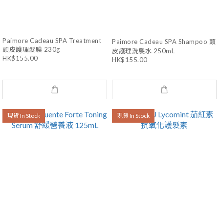
Paimore Cadeau SPA Treatment
Paimore Cadeau SPA Shampoo 頭
頭皮護理髮膜 230g
皮護理洗髮水 250mL
HK$155.00
HK$155.00
現貨 In Stock
現貨 In Stock