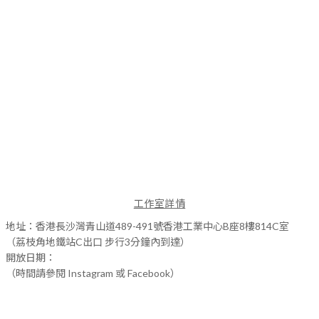
工作室詳情
地址：香港長沙灣青山道489-491號香港工業中心B座8樓814C室
（荔枝角地鐵站C出口 步行3分鐘內到達）
開放日期：
（時間請參閱 Instagram 或 Facebook）