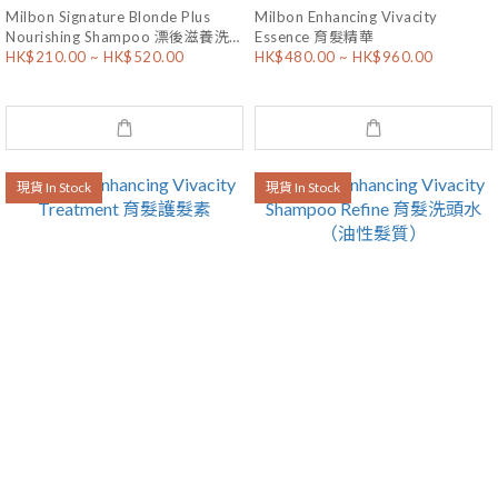
Milbon Signature Blonde Plus
Milbon Enhancing Vivacity
Nourishing Shampoo 漂後滋養洗
Essence 育髮精華
HK$210.00 ~ HK$520.00
HK$480.00 ~ HK$960.00
頭水
現貨 In Stock
現貨 In Stock