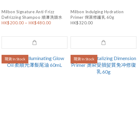
Milbon Signature Anti-Frizz
Milbon Indulging Hydration
Defrizzing Shampoo 順澤洗頭水
Primer 保濕修護乳 60g
HK$200.00 ~ HK$480.00
HK$320.00
現貨 In Stock
現貨 In Stock