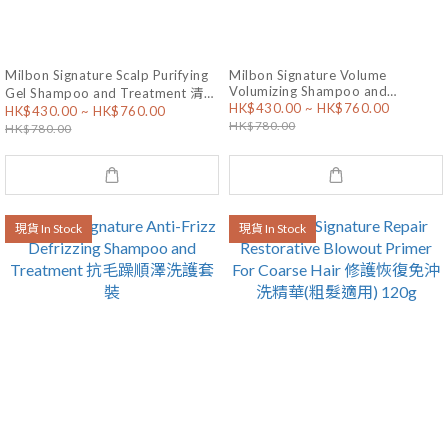
Milbon Signature Scalp Purifying
Milbon Signature Volume
Volumizing Shampoo and
Gel Shampoo and Treatment 清潔
HK$430.00 ~ HK$760.00
Treatment 豐盈強韌洗護套裝
HK$430.00 ~ HK$760.00
保濕頭皮洗護套裝
HK$780.00
HK$780.00
現貨 In Stock
現貨 In Stock