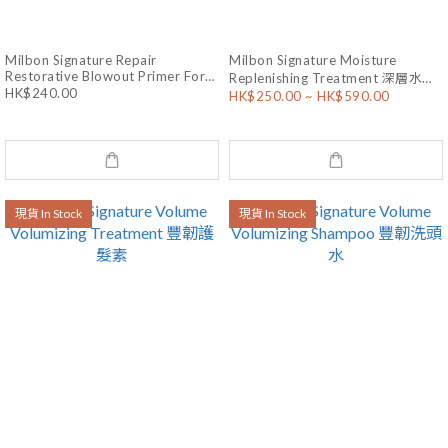
Milbon Signature Repair
Milbon Signature Moisture
Restorative Blowout Primer For
Replenishing Treatment 深層水漾
HK$240.00
Fine Hair 修護恢復免沖洗精華(幼髮
HK$250.00 ~ HK$590.00
滋潤護髮素
適用) 120g
現貨 In Stock
現貨 In Stock