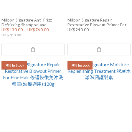
Milbon Signature Anti-Frizz
Milbon Signature Repair
Defrizzing Shampoo and
Restorative Blowout Primer For
HK$430.00 ~ HK$760.00
HK$240.00
Treatment 抗毛躁順澤洗護套裝
Coarse Hair 修護恢復免沖洗精華
HK$780.00
(粗髮適用) 120g
現貨 In Stock
現貨 Instock