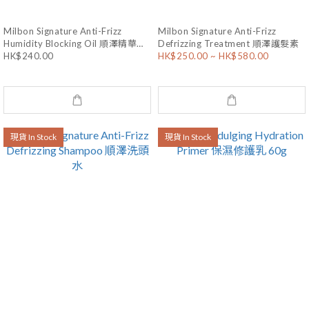
Milbon Signature Anti-Frizz
Milbon Signature Anti-Frizz
Humidity Blocking Oil 順澤精華露
Defrizzing Treatment 順澤護髮素
120mL
HK$240.00
HK$250.00 ~ HK$580.00
現貨 In Stock
現貨 In Stock