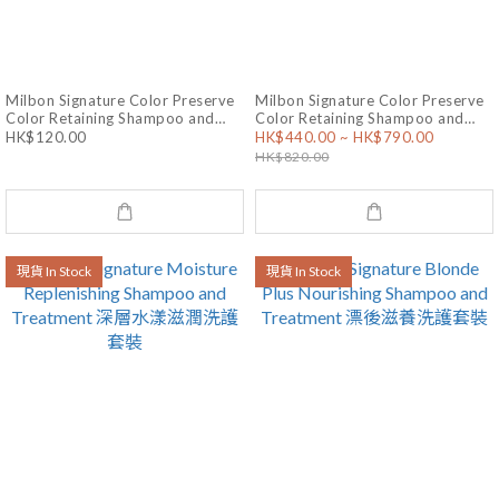
Milbon Signature Color Preserve
Milbon Signature Color Preserve
Color Retaining Shampoo and
Color Retaining Shampoo and
HK$120.00
HK$440.00 ~ HK$790.00
Treatment 染後鎖色洗護旅行套裝
Treatment 染後鎖色洗護套裝
HK$820.00
現貨 In Stock
現貨 In Stock