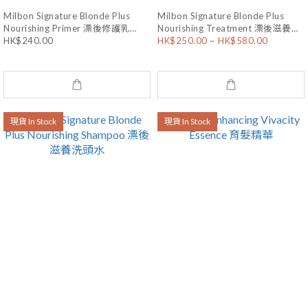
Milbon Signature Blonde Plus
Milbon Signature Blonde Plus
Nourishing Primer 漂後修護乳
Nourishing Treatment 漂後滋養護
120mL
HK$240.00
HK$250.00 ~ HK$580.00
髮素
現貨 In Stock
現貨 In Stock