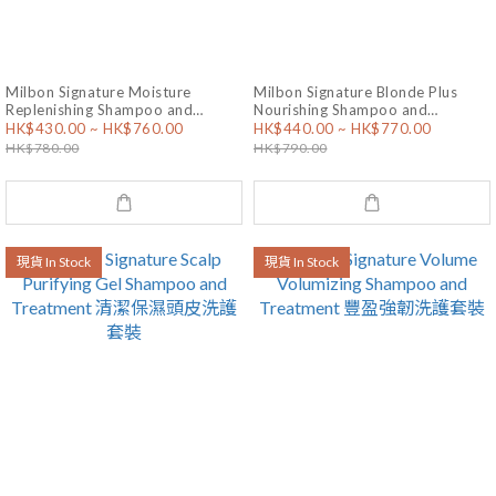
Milbon Signature Moisture
Milbon Signature Blonde Plus
Replenishing Shampoo and
Nourishing Shampoo and
HK$430.00 ~ HK$760.00
HK$440.00 ~ HK$770.00
Treatment 深層水漾滋潤洗護套裝
Treatment 漂後滋養洗護套裝
HK$780.00
HK$790.00
現貨 In Stock
現貨 In Stock