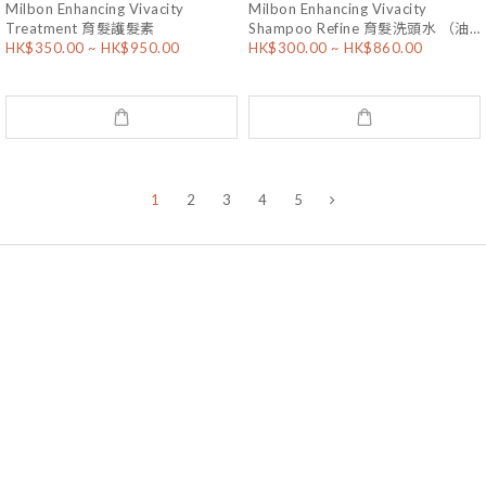
Milbon Enhancing Vivacity
Milbon Enhancing Vivacity
Treatment 育髮護髮素
Shampoo Refine 育髮洗頭水 （油
HK$350.00 ~ HK$950.00
HK$300.00 ~ HK$860.00
性髮質）
1
2
3
4
5