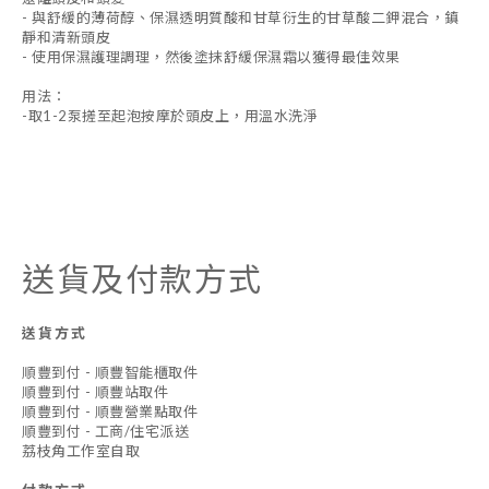
- 與舒緩的薄荷醇、保濕透明質酸和甘草衍生的甘草酸二鉀混合，鎮
靜和清新頭皮
- 使用保濕護理調理，然後塗抹舒緩保濕霜以獲得最佳效果
用法：
-取1-2泵搓至起泡按摩於頭皮上，用溫水洗淨
送貨及付款方式
送貨方式
順豐到付 - 順豐智能櫃取件
順豐到付 - 順豐站取件
順豐到付 - 順豐營業點取件
順豐到付 - 工商/住宅派送
荔枝角工作室自取