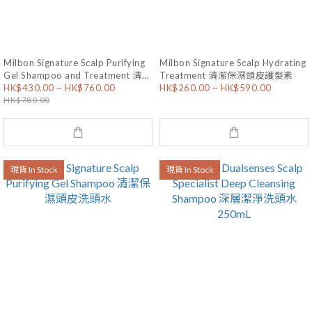
Milbon Signature Scalp Purifying
Milbon Signature Scalp Hydrating
Gel Shampoo and Treatment 清潔
Treatment 清潔保濕頭皮護髮素
HK$430.00 ~ HK$760.00
HK$260.00 ~ HK$590.00
保濕頭皮洗護套裝
HK$780.00
現貨 In Stock
現貨 In Stock