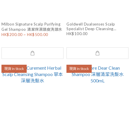
Milbon Signature Scalp Purifying
Goldwell Dualsenses Scalp
Specialist Deep Cleansing
Gel Shampoo 清潔保濕頭皮洗頭水
HK$100.00
Shampoo 深層潔淨洗頭水 250mL
HK$200.00 ~ HK$500.00
現貨 In Stock
現貨 In Stock