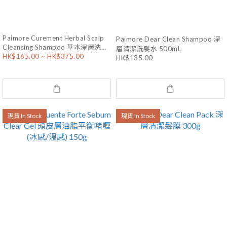
Paimore Curement Herbal Scalp
Paimore Dear Clean Shampoo 深
Cleansing Shampoo 草本深層洗髮
層清潔洗髮水 500mL
HK$165.00 ~ HK$375.00
水
HK$135.00
現貨 In Stock
現貨 In Stock