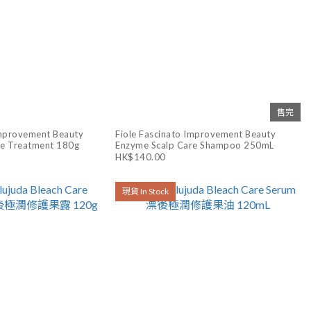
售完
Improvement Beauty
Fiole Fascinato Improvement Beauty
re Treatment 180g
Enzyme Scalp Care Shampoo 250mL
HK$140.00
現貨 In Stock