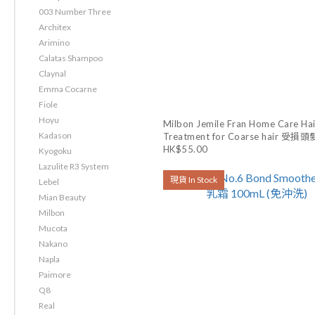
003 Number Three
Architex
Arimino
Calatas Shampoo
Claynal
Emma Cocarne
Fiole
Hoyu
Milbon Jemile Fran Home Care Hai
Kadason
Treatment for Coarse hair 受
HK$55.00
護焗油 (粗濃髮質) 9Gx4
Kyogoku
Lazulite R3 System
現貨 In Stock
Lebel
Mian Beauty
Milbon
Mucota
Nakano
Napla
Paimore
Q8
Real