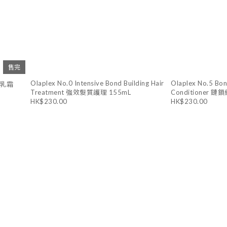
售完
Olaplex No.0 Intensive Bond Building Hair
Olaplex No.5 Bo
順滑乳霜
Treatment 強效髮質護理 155mL
Conditioner 
HK$230.00
HK$230.00