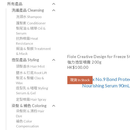
所有產品
洗護產品 Cleansing
洗頭水 Shampoo
護髮素 Conditioner
髮尾油 & 精華 Oil &
Serum
抗熱噴霧 Heat
Resistance
焗油 & 髮膜 Treatment
& Mask
Fiole Creative Design for Freeze S
造型產品 Styling
強力造型噴霧 200g
頭髮香水 Hair Mist
HK$100.00
鹽水 & 打底 Root Lift
髮泥 & 髮蠟 Clay &
現貨 In Stock
Wax
造型乳 & 啫喱 Styling
Serum & Gel
定型噴霧 Hair Spray
染髮 & 補色 Coloring
染髮劑 & 漂粉 Hair
Dye
補色 Color
Compensation