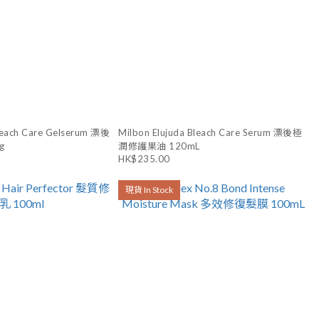
Bleach Care Gelserum 漂後
Milbon Elujuda Bleach Care Serum 漂後極
g
潤修護果油 120mL
HK$235.00
現貨 In Stock