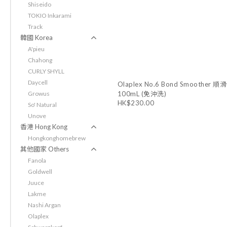
Shiseido
TOKIO Inkarami
Track
韓國 Korea
A'pieu
Chahong
CURLY SHYLL
Daycell
Olaplex No.6 Bond Smoother 
100mL (免沖洗)
Growus
HK$230.00
So' Natural
Unove
香港 Hong Kong
Hongkonghomebrew
其他國家 Others
Fanola
Goldwell
Juuce
Lakme
Nashi Argan
Olaplex