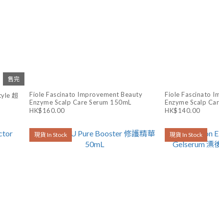
售完
Fiole Fascinato Improvement Beauty
Fiole Fascinato 
tyle 超
Enzyme Scalp Care Serum 150mL
Enzyme Scalp Ca
HK$160.00
HK$140.00
現貨 In Stock
現貨 In Stock