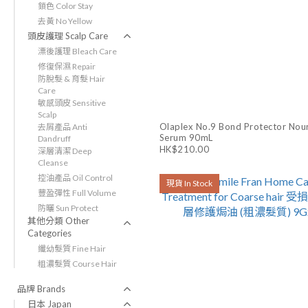
鎖色 Color Stay
去黃 No Yellow
頭皮護理 Scalp Care
漂後護理 Bleach Care
修復保濕 Repair
防脫髮 & 育髮 Hair
Care
敏感頭皮 Sensitive
Scalp
Olaplex No.9 Bond Protector Nour
去屑產品 Anti
Serum 90mL
Dandruff
HK$210.00
深層清潔 Deep
Cleanse
控油產品 Oil Control
現貨 In Stock
豐盈彈性 Full Volume
防曬 Sun Protect
其他分類 Other
Categories
纖幼髮質 Fine Hair
粗濃髮質 Course Hair
品牌 Brands
日本 Japan