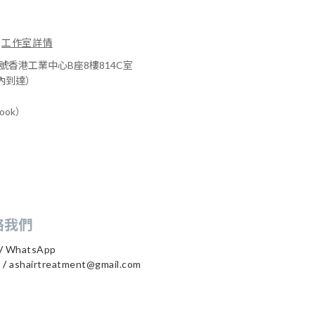
工作室詳情
1號香港工業中心B座8樓814C室
內到達）
book）
絡我們
/
WhatsApp
 /
ashairtreatment@gmail.com